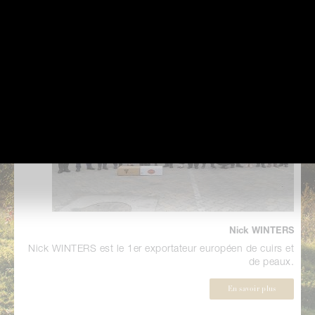
Nick WINTERS
Nick WINTERS est le 1er exportateur européen de cuirs et
de peaux.
En savoir plus