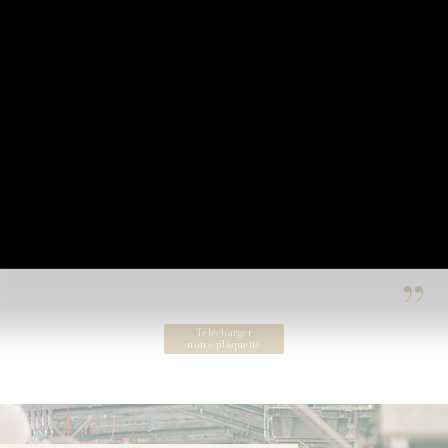
Egletons, Argentat et Villefranche) avec une attention
particulière portée tout au long des étapes de sélection, de tri
et de pliage.
C’est ainsi que les
cuirs du Groupe BIGARD s’exportent à
travers le monde entier
, et principalement vers l’Europe.
L’expertise unique du Groupe BIGARD permet de proposer
une large gamme de peaux
(gros bovins et veaux) grâce à
l'étendue de ses zones d'approvisionnement.
Toutes nos peaux sont
proposées brutes et salées
. Elles
sont palettisées. Le chargement peut être réalisé en camion
ou en container. Elles sont stockées dans des zones
réfrigérées à températures comprises entre 8 et 10°C.
Télécharger
notre plaquette