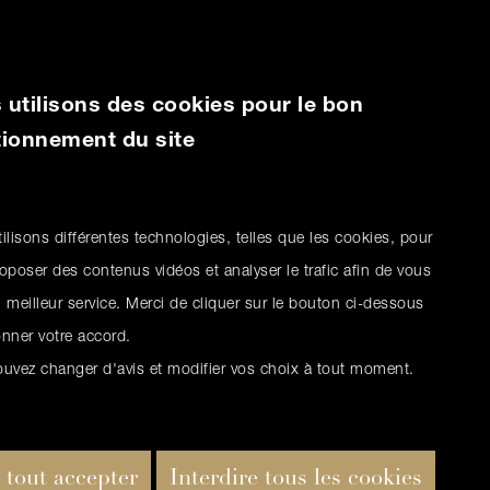
NOUS CONTACTER
NOUS REJOINDRE
FR
NGAGEMENTS
À L'INTERNATIONAL
 utilisons des cookies pour le bon
tionnement du site
tion rigoureuse
our l'environnement
 cœur du quotidien
ilisons différentes technologies, telles que les cookies, pour
e de la Qualité
oposer des contenus vidéos et analyser le trafic afin de vous
aitance animale
un meilleur service. Merci de cliquer sur le bouton ci-dessous
ts de nos viandes
nner votre accord.
uvez changer d'avis et modifier vos choix à tout moment.
 tout accepter
Interdire tous les cookies